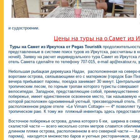
и судостроении.
Цены на туры на о.Самет из 
Т
уры на Сaмет из Иркутска от Pegas Touristik
продолжительностью
представленные в системе поиск туров из Иркутска, рассчитаны в к
ночей). Заявку на расчет индивидуального тура Самет из Иркутск
отель Самета сделайте по телефону 707-015, e-mail ap@exatour.ru,
Небольшая рыбацкая деревушка Надан, расположенная на северо-в
воротами острова, связывающими его с материком (городок Бан Пхе)
вечера прибывают паромы, поездка занимает 30 минут. Центральная
тропическим лесом, по горным тропам которого туристы совершают
велосипедах. Западное, представляющее собой, преимущественно 
побережье, имеет единственное освоенное место, так называемую «
которой расположен одноименный уютный, трехзвездочный отель. П
расположенном рядом отеле «Le Vimarn Cottage» — 4* позволяет т
тропическом раю. К тому же пляжный инвентарь здесь предоставл
Восточное побережье острова, длина которого 6 км, ширина в север
скалистой части — всего несколько сотен метров славится обилие
длинном пляже острова, расположенном в его северной части — Хат
парома), находится множество баров и уютных ресторанчиков, где 