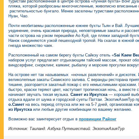
туристам расположенная в центре острова «лунная бухта» Вонг Дуа
пляжа, которой разбросаны многочисленные, живописно вписанные 
растительностью бунгало. Менее заселены туристами расположен
Нуан, Чао.
Почти необитаемы расположенные южнее бухты Тьян и Вай. Лучши
уединение, очень красивая природа, неповторимые закаты и рассв
части острова на узком перешейке Ао Куй, где пляжи западной бухт
Нанок соединяются узкой пешеходной тропой. На скалах в южной о
гнезда множество чаек.
Расположенный на самом берегу бухты Сайкэу отель «
Sai Kaew Be
набором услуг предлагает отдыхающим тайский массаж, прокат обо
виндсерфинг, снорклинг, каякинг, рыбалку и морские прогулки вокруг
На острове нет так называемых «ночных развлечений» и дискотек.
великолепные закаты Сиамского залива. С веранды ресторана прият
тишине, разгорается закатный пожар с его немыслимыми красками.
быстро, краски теряют цвет, наступает тропическая ночь, а вместе 
начинает звучать тихая музыка.
Самет из Иркутска
— хороший выбо
отдыха вдали от шума и городской суеты Паттаи. ЭкзотикАзияТур 
о.Самет
на весь период отпуска или же на 5-7 дней, организовав 
из Иркутска
или любые другие комбинации по вашему желанию.
Возможно вас заинтересует отдых в
провинции Районг
Источник: Таиланд. Азбука Путешествий. ЭкзотикАзияТур